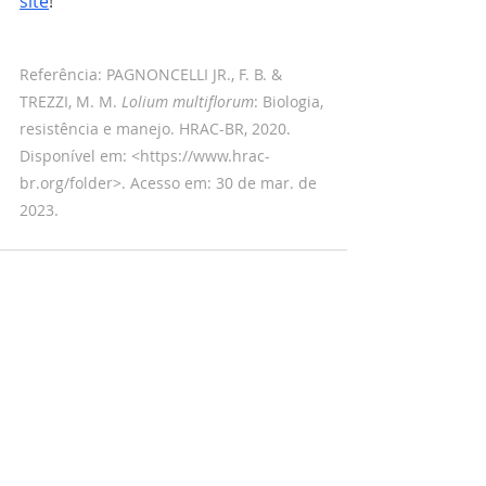
site
!
Referência: PAGNONCELLI JR., F. B. & 
TREZZI, M. M. 
Lolium multiflorum
: Biologia, 
resistência e manejo. HRAC-BR, 2020. 
Disponível em: <https://www.hrac-
br.org/folder>. Acesso em: 30 de mar. de 
2023.
Posts recentes
Ver tudo