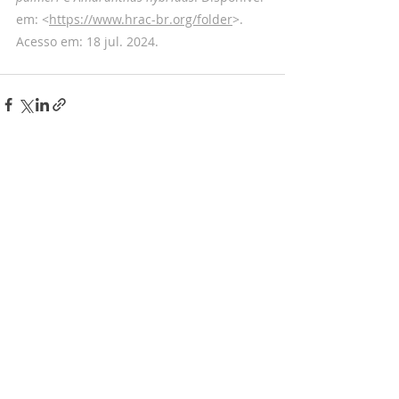
em: <
https://www.hrac-br.org/folder
>. 
Acesso em: 18 jul. 2024.
Posts recentes
Ver tudo