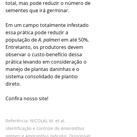
total, mas pode reduzir o número de 
sementes que irá germinar.
Em um campo totalmente infestado 
essa prática pode reduzir a 
população de 
A. palmeri
 em até 50%. 
Entretanto, os produtores devem 
observar o custo-benefício dessa 
prática levando em consideração o 
manejo de plantas daninhas e o 
sistema consolidado de plantio 
direto.
Confira nosso site!
Referência: NICOLAI, M. et al. 
Identificação e controle de 
Amaranthus 
palmeri 
e 
Amaranthus hybridus
. Disponível 