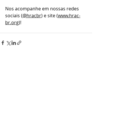
Nos acompanhe em nossas redes 
sociais (
@hracbr
) e site (
www.hrac-
br.org
)!
Posts recentes
Ver tudo