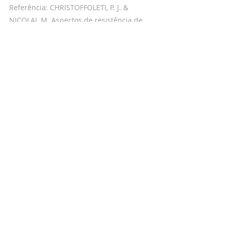
Referência: CHRISTOFFOLETI, P. J. & 
NICOLAI, M. Aspectos de resistência de 
plantas daninhas a herbicidas. 4ª ed. 
Piracicaba: ESALQ, 2016.
Posts recentes
Ver tudo