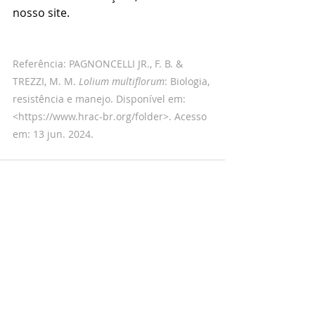
nosso site.
Referência: PAGNONCELLI JR., F. B. & 
TREZZI, M. M. 
Lolium multiflorum
: Biologia, 
resistência e manejo. Disponível em: 
<
https://www.hrac-br.org/folder
>. Acesso 
em: 13 jun. 2024.
Posts recentes
Ver tudo