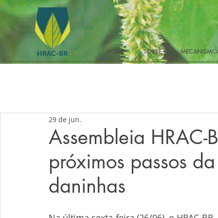
HOME
SOBRE
MECANISMOS
29 de jun.
Assembleia HRAC-BR
próximos passos da
daninhas
Na última sexta-feira (26/06), o HRAC-BR 