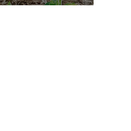
Desafio do pousio: o
manejo não pode
parar na entressafra
10 de jun.