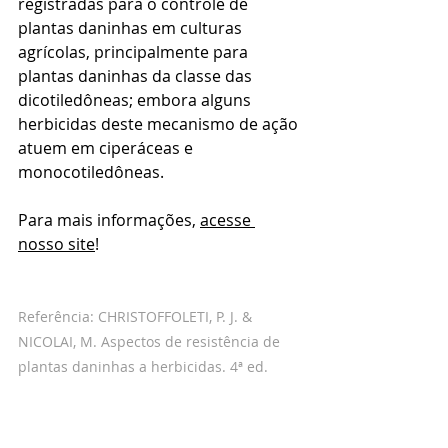
registradas para o controle de 
plantas daninhas em culturas 
agrícolas, principalmente para 
plantas daninhas da classe das 
dicotiledôneas; embora alguns 
herbicidas deste mecanismo de ação 
atuem em ciperáceas e 
monocotiledôneas.
Para mais informações, 
acesse 
nosso site
!
Referência: CHRISTOFFOLETI, P. J. & 
NICOLAI, M. Aspectos de resistência de 
plantas daninhas a herbicidas. 4ª ed. 
Piracicaba: ESALQ, 2016.