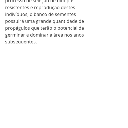
processo de seleção de biótipos 
resistentes e reprodução destes 
indivíduos, o banco de sementes 
possuirá uma grande quantidade de 
propágulos que terão o potencial de 
germinar e dominar a área nos anos 
subsequentes.
No nosso site você encontra mais 
informações sobre este e outros 
assuntos relacionados. Confira!
Posts recentes
Ver tudo